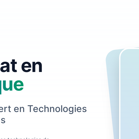
at en
que
ert en Technologies
es