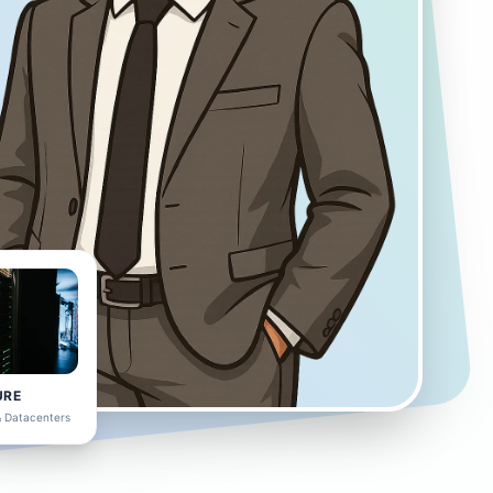
URE
 & Datacenters